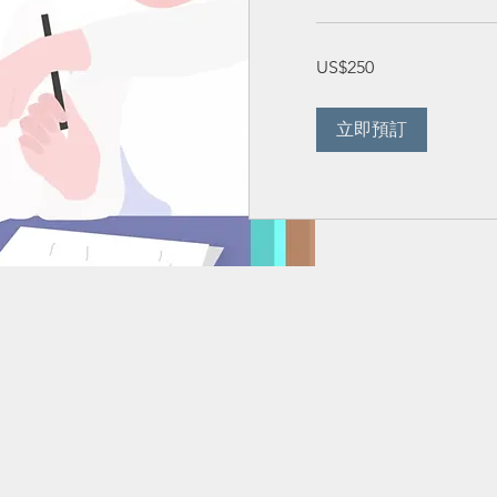
250
US$250
美
元
立即預訂